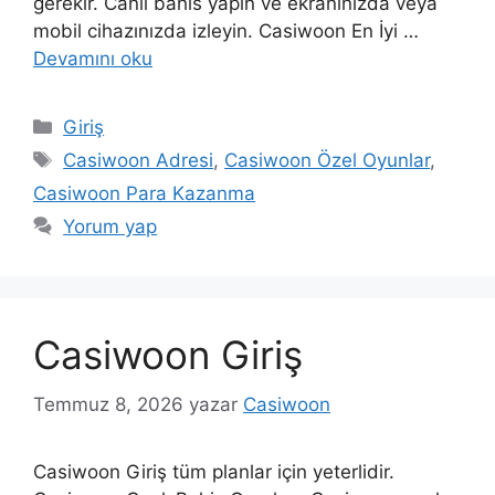
gerekir. Canlı bahis yapın ve ekranınızda veya
mobil cihazınızda izleyin. Casiwoon En İyi …
Devamını oku
Kategoriler
Giriş
Etiketler
Casiwoon Adresi
,
Casiwoon Özel Oyunlar
,
Casiwoon Para Kazanma
Yorum yap
Casiwoon Giriş
Temmuz 8, 2026
yazar
Casiwoon
Casiwoon Giriş tüm planlar için yeterlidir.