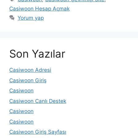
Casiwoon Hesap Açmak
Yorum yap
Son Yazılar
Casiwoon Adresi
Casiwoon Giriş
Casiwoon
Casiwoon Canlı Destek
Casiwoon
Casiwoon
Casiwoon Giriş Sayfası