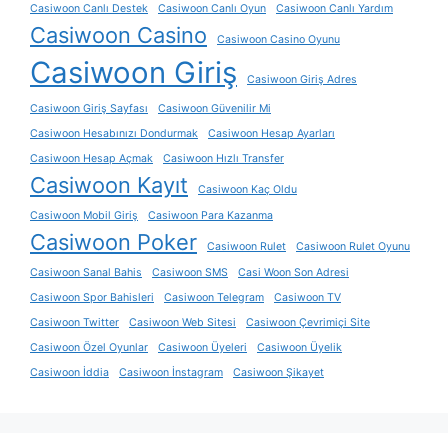
Casiwoon Canlı Destek
Casiwoon Canlı Oyun
Casiwoon Canlı Yardım
Casiwoon Casino
Casiwoon Casino Oyunu
Casiwoon Giriş
Casiwoon Giriş Adres
Casiwoon Giriş Sayfası
Casiwoon Güvenilir Mi
Casiwoon Hesabınızı Dondurmak
Casiwoon Hesap Ayarları
Casiwoon Hesap Açmak
Casiwoon Hızlı Transfer
Casiwoon Kayıt
Casiwoon Kaç Oldu
Casiwoon Mobil Giriş
Casiwoon Para Kazanma
Casiwoon Poker
Casiwoon Rulet
Casiwoon Rulet Oyunu
Casiwoon Sanal Bahis
Casiwoon SMS
Casi Woon Son Adresi
Casiwoon Spor Bahisleri
Casiwoon Telegram
Casiwoon TV
Casiwoon Twitter
Casiwoon Web Sitesi
Casiwoon Çevrimiçi Site
Casiwoon Özel Oyunlar
Casiwoon Üyeleri
Casiwoon Üyelik
Casiwoon İddia
Casiwoon İnstagram
Casiwoon Şikayet