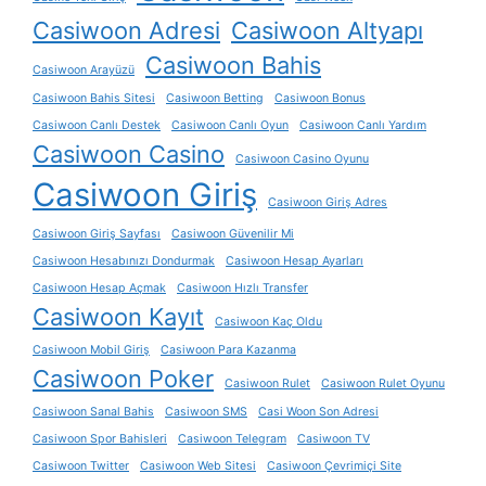
Casiwoon Adresi
Casiwoon Altyapı
Casiwoon Bahis
Casiwoon Arayüzü
Casiwoon Bahis Sitesi
Casiwoon Betting
Casiwoon Bonus
Casiwoon Canlı Destek
Casiwoon Canlı Oyun
Casiwoon Canlı Yardım
Casiwoon Casino
Casiwoon Casino Oyunu
Casiwoon Giriş
Casiwoon Giriş Adres
Casiwoon Giriş Sayfası
Casiwoon Güvenilir Mi
Casiwoon Hesabınızı Dondurmak
Casiwoon Hesap Ayarları
Casiwoon Hesap Açmak
Casiwoon Hızlı Transfer
Casiwoon Kayıt
Casiwoon Kaç Oldu
Casiwoon Mobil Giriş
Casiwoon Para Kazanma
Casiwoon Poker
Casiwoon Rulet
Casiwoon Rulet Oyunu
Casiwoon Sanal Bahis
Casiwoon SMS
Casi Woon Son Adresi
Casiwoon Spor Bahisleri
Casiwoon Telegram
Casiwoon TV
Casiwoon Twitter
Casiwoon Web Sitesi
Casiwoon Çevrimiçi Site