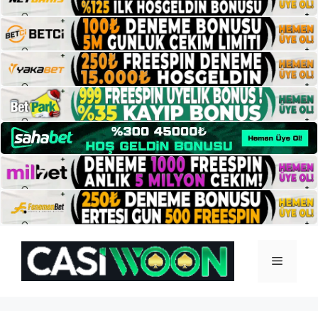
İçeriğe
atla
Menü