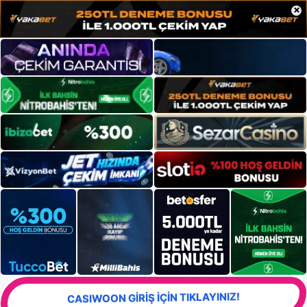
×
CASIWOON GİRİŞ İÇİN TIKLAYINIZ!