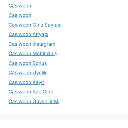
Casiwoon
Casiwoon
Casiwoon Giriş Sayfası
Casiwoon Altyapı
Casiwoon İnstagram
Casiwoon Mobil Giriş
Casiwoon Bonus
Casiwoon Üyelik
Casiwoon Kayıt
Casiwoon Kaç Oldu
Casiwoon Güvenilir Mi