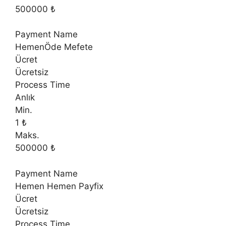
500000 ₺
Payment Name
HemenÖde Mefete
Ücret
Ücretsiz
Process Time
Anlık
Min.
1 ₺
Maks.
500000 ₺
Payment Name
Hemen Hemen Payfix
Ücret
Ücretsiz
Process Time