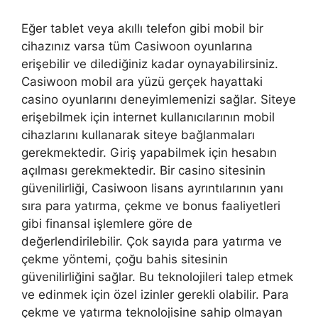
Eğer tablet veya akıllı telefon gibi mobil bir
cihazınız varsa tüm Casiwoon oyunlarına
erişebilir ve dilediğiniz kadar oynayabilirsiniz.
Casiwoon mobil ara yüzü gerçek hayattaki
casino oyunlarını deneyimlemenizi sağlar. Siteye
erişebilmek için internet kullanıcılarının mobil
cihazlarını kullanarak siteye bağlanmaları
gerekmektedir. Giriş yapabilmek için hesabın
açılması gerekmektedir. Bir casino sitesinin
güvenilirliği, Casiwoon lisans ayrıntılarının yanı
sıra para yatırma, çekme ve bonus faaliyetleri
gibi finansal işlemlere göre de
değerlendirilebilir. Çok sayıda para yatırma ve
çekme yöntemi, çoğu bahis sitesinin
güvenilirliğini sağlar. Bu teknolojileri talep etmek
ve edinmek için özel izinler gerekli olabilir. Para
çekme ve yatırma teknolojisine sahip olmayan