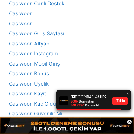
Casiwoon Canlı Destek
Casiwoon
Casiwoon
Casiwoon Giriş Sayfası
Casiwoon Altyapı
Casiwoon İnstagram
Casiwoon Mobil Giriş
Casiwoon Bonus
Casiwoon Üyelik
Casiwoon Kayıt
Casiwoon Kaç Oldu
Casiwoon Güvenilir Mi
×