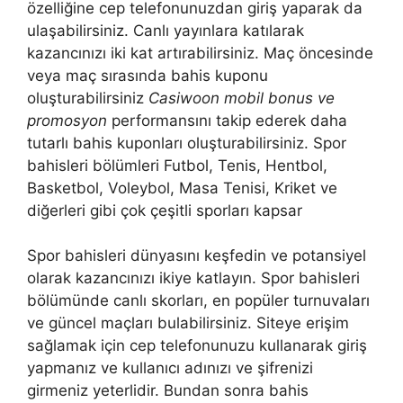
özelliğine cep telefonunuzdan giriş yaparak da
ulaşabilirsiniz. Canlı yayınlara katılarak
kazancınızı iki kat artırabilirsiniz. Maç öncesinde
veya maç sırasında bahis kuponu
oluşturabilirsiniz
Casiwoon mobil bonus ve
promosyon
performansını takip ederek daha
tutarlı bahis kuponları oluşturabilirsiniz. Spor
bahisleri bölümleri Futbol, Tenis, Hentbol,
Basketbol, Voleybol, Masa Tenisi, Kriket ve
diğerleri gibi çok çeşitli sporları kapsar
Spor bahisleri dünyasını keşfedin ve potansiyel
olarak kazancınızı ikiye katlayın. Spor bahisleri
bölümünde canlı skorları, en popüler turnuvaları
ve güncel maçları bulabilirsiniz. Siteye erişim
sağlamak için cep telefonunuzu kullanarak giriş
yapmanız ve kullanıcı adınızı ve şifrenizi
girmeniz yeterlidir. Bundan sonra bahis