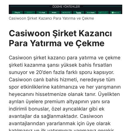
Casiwoon Şirket Kazancı Para Yatırma ve Çekme
Casiwoon Şirket Kazancı
Para Yatırma ve Çekme
Casiwoon şirket kazancı para yatırma ve çekme
şirketi kazanma şansı yüksek bahis fırsatları
sunuyor ve 20’den fazla farklı sporu kapsıyor.
Casiwoon canlı bahis hizmeti, neredeyse tüm
spor etkinliklerine katılmanıza ve her yarışmanın
heyecanını hissetmenize olanak tanır. Üyelikten
ayrılan üyelere premium altyapının yanı sıra
indirimli bonuslar, özel ayrıcalıklar gibi ek
avantajlar da sağlanmaktadır. Casiwoon
avantajlarından yararlanmak için üye olarak
katılmanız ve ilk yatırımınızı yapmanız gerekir