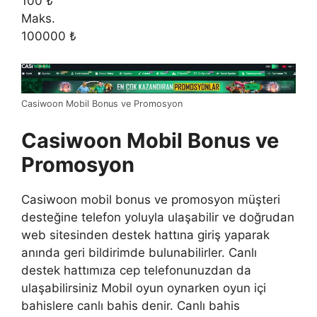
100 ₺
Maks.
100000 ₺
Casiwoon Mobil Bonus ve Promosyon
Casiwoon Mobil Bonus ve
Promosyon
Casiwoon mobil bonus ve promosyon müşteri
desteğine telefon yoluyla ulaşabilir ve doğrudan
web sitesinden destek hattına giriş yaparak
anında geri bildirimde bulunabilirler. Canlı
destek hattımıza cep telefonunuzdan da
ulaşabilirsiniz Mobil oyun oynarken oyun içi
bahislere canlı bahis denir. Canlı bahis