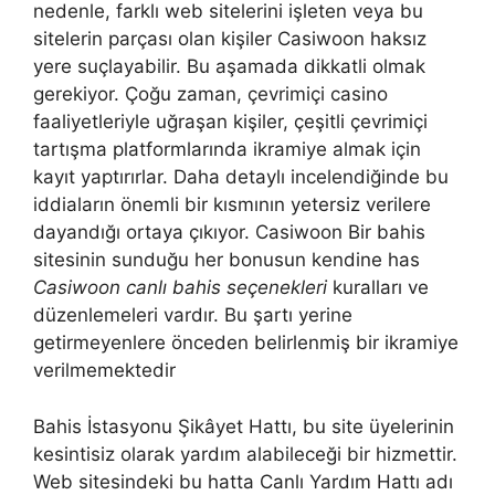
nedenle, farklı web sitelerini işleten veya bu
sitelerin parçası olan kişiler Casiwoon haksız
yere suçlayabilir. Bu aşamada dikkatli olmak
gerekiyor. Çoğu zaman, çevrimiçi casino
faaliyetleriyle uğraşan kişiler, çeşitli çevrimiçi
tartışma platformlarında ikramiye almak için
kayıt yaptırırlar. Daha detaylı incelendiğinde bu
iddiaların önemli bir kısmının yetersiz verilere
dayandığı ortaya çıkıyor. Casiwoon Bir bahis
sitesinin sunduğu her bonusun kendine has
Casiwoon canlı bahis seçenekleri
kuralları ve
düzenlemeleri vardır. Bu şartı yerine
getirmeyenlere önceden belirlenmiş bir ikramiye
verilmemektedir
Bahis İstasyonu Şikâyet Hattı, bu site üyelerinin
kesintisiz olarak yardım alabileceği bir hizmettir.
Web sitesindeki bu hatta Canlı Yardım Hattı adı