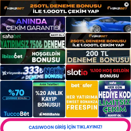
×
CASIWOON GİRİŞ İÇİN TIKLAYINIZ!