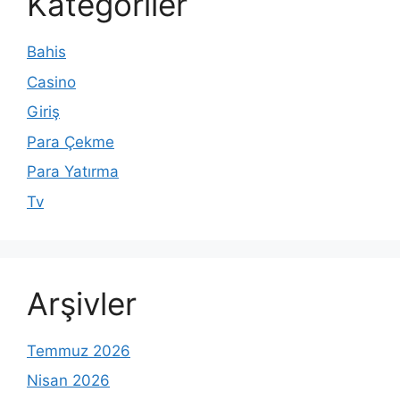
Kategoriler
Bahis
Casino
Giriş
Para Çekme
Para Yatırma
Tv
Arşivler
Temmuz 2026
Nisan 2026