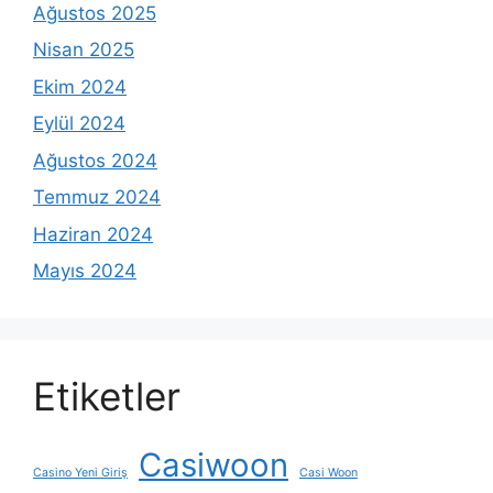
Ağustos 2025
Nisan 2025
Ekim 2024
Eylül 2024
Ağustos 2024
Temmuz 2024
Haziran 2024
Mayıs 2024
Etiketler
Casiwoon
Casino Yeni Giriş
Casi Woon