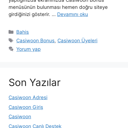
yaptığınızda ekranınızda Casiwoon Bonus
menüsünün bulunması hemen doğru siteye
girdiğinizi gösterir. …
Devamını oku
Kategoriler
Bahis
Etiketler
Casiwoon Bonus
,
Casiwoon Üyeleri
Yorum yap
Son Yazılar
Casiwoon Adresi
Casiwoon Giriş
Casiwoon
Casiwoon Canlı Destek