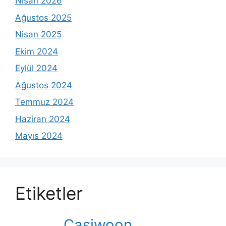
Nisan 2026
Ağustos 2025
Nisan 2025
Ekim 2024
Eylül 2024
Ağustos 2024
Temmuz 2024
Haziran 2024
Mayıs 2024
Etiketler
Casiwoon