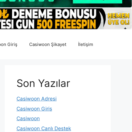
on Giriş
Casiwoon Şikayet
İletişim
Son Yazılar
Casiwoon Adresi
Casiwoon Giriş
Casiwoon
Casiwoon Canlı Destek