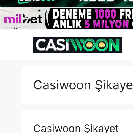
İçeriğe
atla
Casiwoon Şikaye
Casiwoon Şikayet