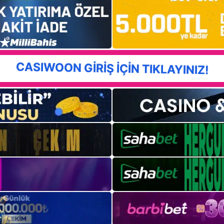
CASIWOON GİRİŞ İÇİN TIKLAYINIZ!