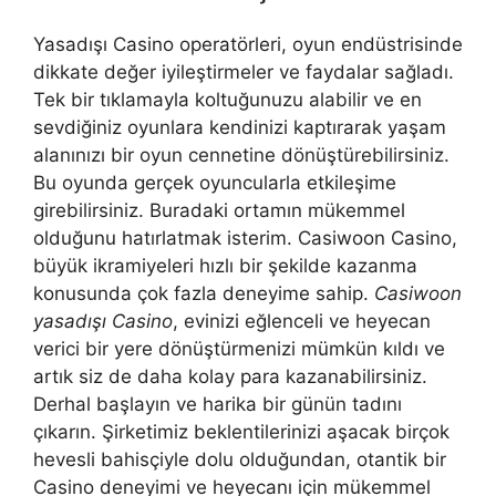
Yasadışı Casino operatörleri, oyun endüstrisinde
dikkate değer iyileştirmeler ve faydalar sağladı.
Tek bir tıklamayla koltuğunuzu alabilir ve en
sevdiğiniz oyunlara kendinizi kaptırarak yaşam
alanınızı bir oyun cennetine dönüştürebilirsiniz.
Bu oyunda gerçek oyuncularla etkileşime
girebilirsiniz. Buradaki ortamın mükemmel
olduğunu hatırlatmak isterim. Casiwoon Casino,
büyük ikramiyeleri hızlı bir şekilde kazanma
konusunda çok fazla deneyime sahip.
Casiwoon
yasadışı Casino
, evinizi eğlenceli ve heyecan
verici bir yere dönüştürmenizi mümkün kıldı ve
artık siz de daha kolay para kazanabilirsiniz.
Derhal başlayın ve harika bir günün tadını
çıkarın. Şirketimiz beklentilerinizi aşacak birçok
hevesli bahisçiyle dolu olduğundan, otantik bir
Casino deneyimi ve heyecanı için mükemmel