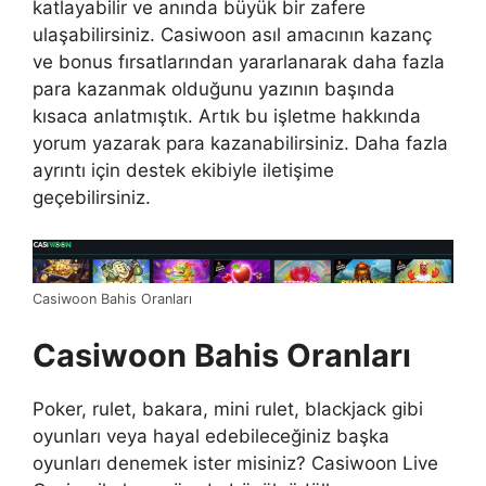
katlayabilir ve anında büyük bir zafere
ulaşabilirsiniz. Casiwoon asıl amacının kazanç
ve bonus fırsatlarından yararlanarak daha fazla
para kazanmak olduğunu yazının başında
kısaca anlatmıştık. Artık bu işletme hakkında
yorum yazarak para kazanabilirsiniz. Daha fazla
ayrıntı için destek ekibiyle iletişime
geçebilirsiniz.
Casiwoon Bahis Oranları
Casiwoon Bahis Oranları
Poker, rulet, bakara, mini rulet, blackjack gibi
oyunları veya hayal edebileceğiniz başka
oyunları denemek ister misiniz? Casiwoon Live