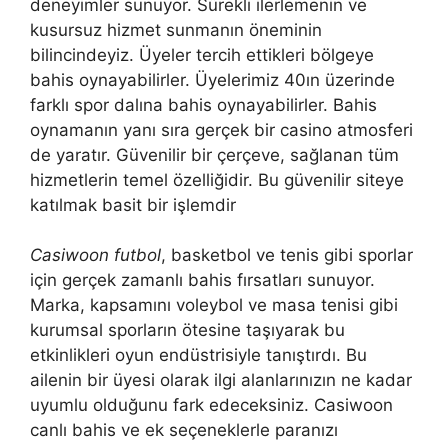
deneyimler sunuyor. Sürekli ilerlemenin ve
kusursuz hizmet sunmanın öneminin
bilincindeyiz. Üyeler tercih ettikleri bölgeye
bahis oynayabilirler. Üyelerimiz 40ın üzerinde
farklı spor dalına bahis oynayabilirler. Bahis
oynamanın yanı sıra gerçek bir casino atmosferi
de yaratır. Güvenilir bir çerçeve, sağlanan tüm
hizmetlerin temel özelliğidir. Bu güvenilir siteye
katılmak basit bir işlemdir
Casiwoon futbol
, basketbol ve tenis gibi sporlar
için gerçek zamanlı bahis fırsatları sunuyor.
Marka, kapsamını voleybol ve masa tenisi gibi
kurumsal sporların ötesine taşıyarak bu
etkinlikleri oyun endüstrisiyle tanıştırdı. Bu
ailenin bir üyesi olarak ilgi alanlarınızın ne kadar
uyumlu olduğunu fark edeceksiniz. Casiwoon
canlı bahis ve ek seçeneklerle paranızı