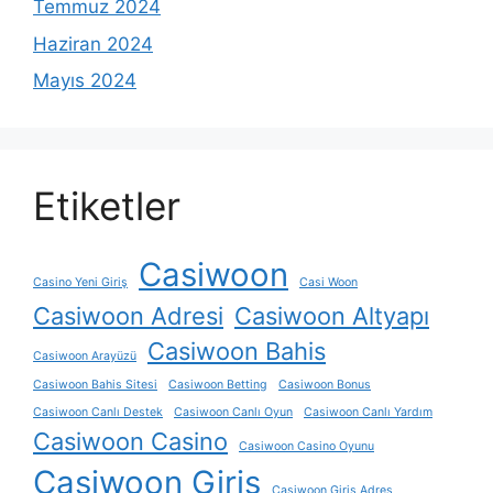
Temmuz 2024
Haziran 2024
Mayıs 2024
Etiketler
Casiwoon
Casino Yeni Giriş
Casi Woon
Casiwoon Adresi
Casiwoon Altyapı
Casiwoon Bahis
Casiwoon Arayüzü
Casiwoon Bahis Sitesi
Casiwoon Betting
Casiwoon Bonus
Casiwoon Canlı Destek
Casiwoon Canlı Oyun
Casiwoon Canlı Yardım
Casiwoon Casino
Casiwoon Casino Oyunu
Casiwoon Giriş
Casiwoon Giriş Adres