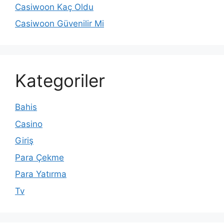
Casiwoon Kaç Oldu
Casiwoon Güvenilir Mi
Kategoriler
Bahis
Casino
Giriş
Para Çekme
Para Yatırma
Tv