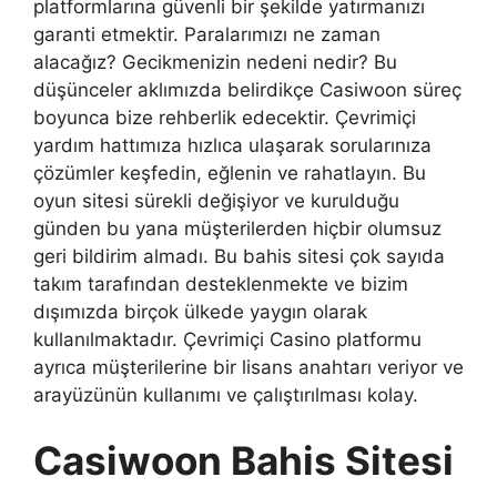
platformlarına güvenli bir şekilde yatırmanızı
garanti etmektir. Paralarımızı ne zaman
alacağız? Gecikmenizin nedeni nedir? Bu
düşünceler aklımızda belirdikçe Casiwoon süreç
boyunca bize rehberlik edecektir. Çevrimiçi
yardım hattımıza hızlıca ulaşarak sorularınıza
çözümler keşfedin, eğlenin ve rahatlayın. Bu
oyun sitesi sürekli değişiyor ve kurulduğu
günden bu yana müşterilerden hiçbir olumsuz
geri bildirim almadı. Bu bahis sitesi çok sayıda
takım tarafından desteklenmekte ve bizim
dışımızda birçok ülkede yaygın olarak
kullanılmaktadır. Çevrimiçi Casino platformu
ayrıca müşterilerine bir lisans anahtarı veriyor ve
arayüzünün kullanımı ve çalıştırılması kolay.
Casiwoon Bahis Sitesi