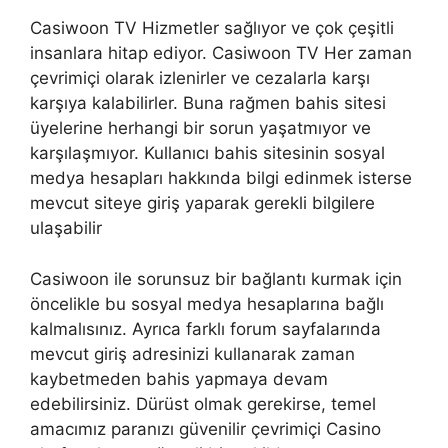
Casiwoon TV Hizmetler sağlıyor ve çok çeşitli
insanlara hitap ediyor. Casiwoon TV Her zaman
çevrimiçi olarak izlenirler ve cezalarla karşı
karşıya kalabilirler. Buna rağmen bahis sitesi
üyelerine herhangi bir sorun yaşatmıyor ve
karşılaşmıyor. Kullanıcı bahis sitesinin sosyal
medya hesapları hakkında bilgi edinmek isterse
mevcut siteye giriş yaparak gerekli bilgilere
ulaşabilir
Casiwoon ile sorunsuz bir bağlantı kurmak için
öncelikle bu sosyal medya hesaplarına bağlı
kalmalısınız. Ayrıca farklı forum sayfalarında
mevcut giriş adresinizi kullanarak zaman
kaybetmeden bahis yapmaya devam
edebilirsiniz. Dürüst olmak gerekirse, temel
amacımız paranızı güvenilir çevrimiçi Casino