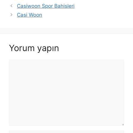
Casiwoon Spor Bahisleri
Casi Woon
Yorum yapın
Yorum