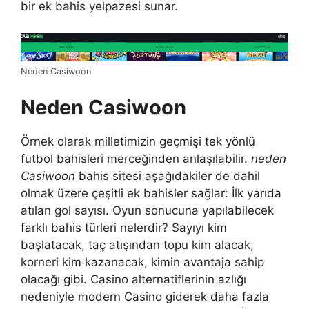
bir ek bahis yelpazesi sunar.
Neden Casiwoon
Neden Casiwoon
Örnek olarak milletimizin geçmişi tek yönlü
futbol bahisleri merceğinden anlaşılabilir.
neden
Casiwoon
bahis sitesi aşağıdakiler de dahil
olmak üzere çeşitli ek bahisler sağlar: İlk yarıda
atılan gol sayısı. Oyun sonucuna yapılabilecek
farklı bahis türleri nelerdir? Sayıyı kim
başlatacak, taç atışından topu kim alacak,
korneri kim kazanacak, kimin avantaja sahip
olacağı gibi. Casino alternatiflerinin azlığı
nedeniyle modern Casino giderek daha fazla