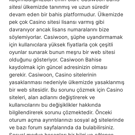
sitesi
ülkemizde tanınmış ve uzun süredir
devam eden bir bahis platformudur. Ülkemizde
pek çok Casino sitesi lisansı varmış gibi
davranıyor ancak lisans numaralarını bize
söylemiyorlar. Casiwoon, şüphe uyandırmamak
için kullanıcılara yüksek fiyatlarla çok çeşitli
oyunlar sunarak bunun meşru bir web sitesi
olduğunu gösteriyor. Casiwoon Bahise
kaydolmak için güncel adresinizin olması
gerekir. Casiwoon, Casino sitelerinin
yasaklanması nedeniyle ülkemizde yasaklanmış
bir web sitesidir. Bu sorunu çözmek için Casino
siteleri, alan adlarını değiştirerek ve
kullanıcılarını bu değişiklikler hakkında
bilgilendirerek sorunu çözmektedir. Önceki
oturum açma ayrıntılarınızı sosyal ağ sitelerinde
ve bazı forum sayfalarında da bulabilirsiniz.
Sosyal medya hesapları bir bilgi ve eğlence