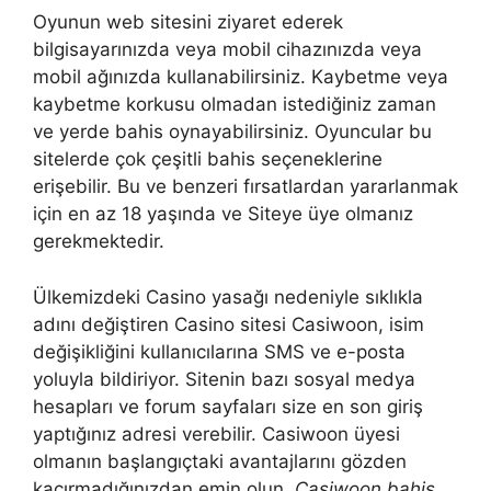
Oyunun web sitesini ziyaret ederek
bilgisayarınızda veya mobil cihazınızda veya
mobil ağınızda kullanabilirsiniz. Kaybetme veya
kaybetme korkusu olmadan istediğiniz zaman
ve yerde bahis oynayabilirsiniz. Oyuncular bu
sitelerde çok çeşitli bahis seçeneklerine
erişebilir. Bu ve benzeri fırsatlardan yararlanmak
için en az 18 yaşında ve Siteye üye olmanız
gerekmektedir.
Ülkemizdeki Casino yasağı nedeniyle sıklıkla
adını değiştiren Casino sitesi Casiwoon, isim
değişikliğini kullanıcılarına SMS ve e-posta
yoluyla bildiriyor. Sitenin bazı sosyal medya
hesapları ve forum sayfaları size en son giriş
yaptığınız adresi verebilir. Casiwoon üyesi
olmanın başlangıçtaki avantajlarını gözden
kaçırmadığınızdan emin olun
. Casiwoon bahis